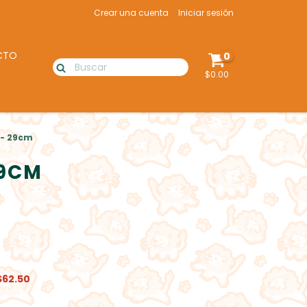
Crear una cuenta
Iniciar sesión
CTO
0
$0.00
 - 29cm
29CM
$62.50