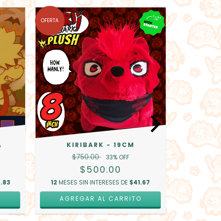
OFERTA
OFERTA
A
KIRIBARK - 19CM
$750.00
33
% OFF
$500.00
.83
12
MESES SIN INTERESES DE
$41.67
SUDADE
O
AGREGAR AL CARRITO
$