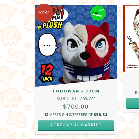
OFERTA
ENTES -
S
0
 DE
$33.33
TODOWAN - 33CM
11
RRITO
$1,000.00
30
% OFF
$700.00
12
MESES SIN INTERESES DE
$58.33
AGREGAR AL CARRITO