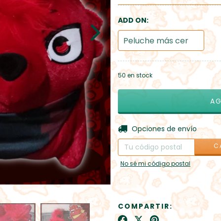
Ver métodos de pago
ADD ON:
50
en stock
Entregas para el CP:
Opciones de envío
C
No sé mi código postal
COMPARTIR: