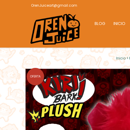
OrenJuiceart@gmail.com
BLOG
INICIO
Inicio
>
OFERTA