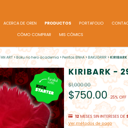
ACERCA DE OREN
PRODUCTOS
PORTAFOLIO
CONTA
CÓMO COMPRAR
MIS CÓMICS
FAN ART
>
Boku no hero academia
>
Perritos BNHA
>
BAKUGRRR
>
KIRIBARK
KIRIBARK - 
$1,000.00
$750.00
25
% OFF
12
MESES SIN INTERESES DE