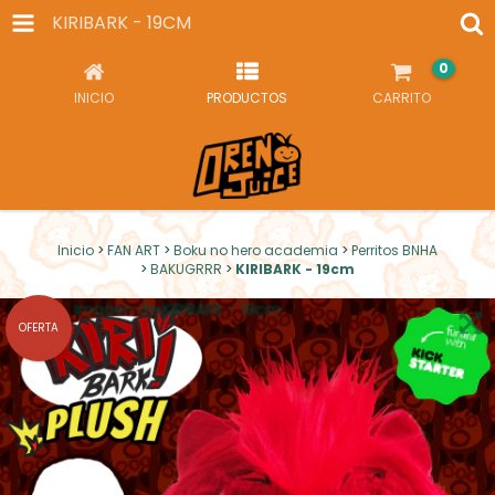
KIRIBARK - 19CM
0
INICIO
PRODUCTOS
CARRITO
Inicio
>
FAN ART
>
Boku no hero academia
>
Perritos BNHA
>
BAKUGRRR
>
KIRIBARK - 19cm
OFERTA