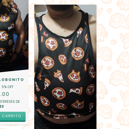
 LOBONITO
5
% OFF
.00
NTERESES DE
33
L CARRITO