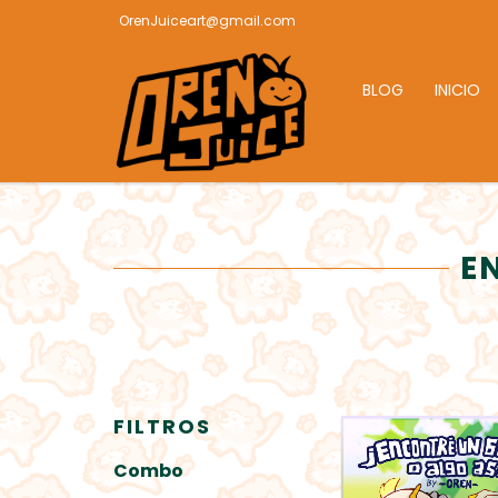
OrenJuiceart@gmail.com
BLOG
INICIO
E
FILTROS
Combo