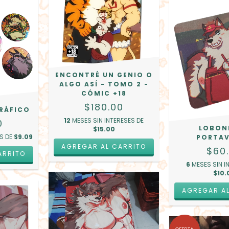
ENCONTRÉ UN GENIO O
ALGO ASÍ - TOMO 2 -
CÓMIC +18
$180.00
RÁFICO
12
MESES SIN INTERESES DE
0
LOBON
$15.00
ES DE
$9.09
PORTA
$60
ARRITO
6
MESES SIN I
$10.