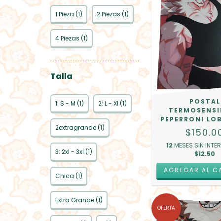
1 Pieza (1)
2 Piezas (1)
4 Piezas (1)
Talla
POSTAL
1: S - M (1)
2: L - Xl (1)
TERMOSENSI
PEPERRONI LO
2extragrande (1)
$150.0
12
MESES SIN INTE
3: 2xl - 3xl (1)
$12.50
AGREGAR AL C
Chica (1)
Extra Grande (1)
OFERTA