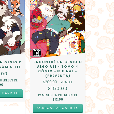
ENCONTRÉ UN GENIO O
N GENIO O
ALGO ASÍ - TOMO 4
 CÓMIC +18
CÓMIC +18 FINAL -
.00
(PREVENTA)
NTERESES DE
$200.00
25
% OFF
00
$150.00
12
MESES SIN INTERESES DE
$12.50
AGREGAR AL CARRITO