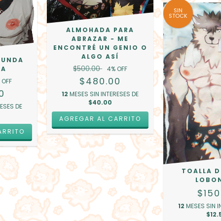
SIN
STOCK
ALMOHADA PARA
ABRAZAR - ME
ENCONTRÉ UN GENIO O
ALGO ASÍ
FUNDA
$500.00
4
% OFF
DA
$480.00
 OFF
0
12
MESES SIN INTERESES DE
$40.00
RESES DE
AGREGAR AL CARRITO
TOALLA D
LOBO
$150
12
MESES SIN I
$12.