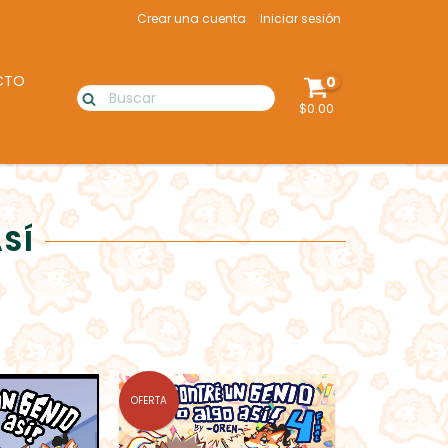
Crear una cuenta
Iniciar sesión
CTO
0
$0.00
SÍ
OFERTA