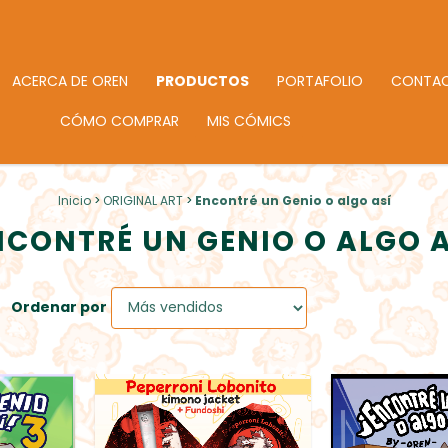
ACERCA DE OREN
PRODUCTOS
PORTAFOLIO
CONTA
CÓMO COMPRAR
MIS CÓMICS
Inicio
>
ORIGINAL ART
>
Encontré un Genio o algo así
NCONTRÉ UN GENIO O ALGO A
Ordenar por