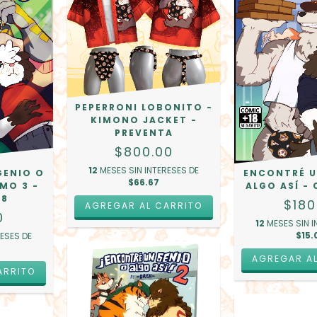
PEPERRONI LOBONITO -
KIMONO JACKET -
PREVENTA
$800.00
12
MESES SIN INTERESES DE
GENIO O
ENCONTRÉ U
$66.67
MO 3 -
ALGO ASÍ -
18
$180
AGREGAR AL CARRITO
0
12
MESES SIN I
$15.
RESES DE