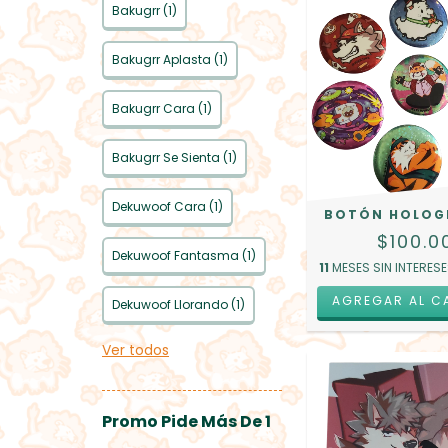
Bakugrr (1)
Bakugrr Aplasta (1)
Bakugrr Cara (1)
Bakugrr Se Sienta (1)
Dekuwoof Cara (1)
BOTÓN HOLOG
$100.0
Dekuwoof Fantasma (1)
11
MESES SIN INTERES
AGREGAR AL C
Dekuwoof Llorando (1)
Ver todos
Promo Pide Más De 1