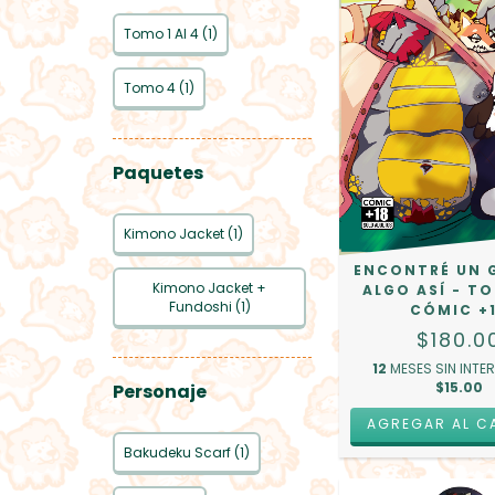
Tomo 1 Al 4 (1)
Tomo 4 (1)
Paquetes
Kimono Jacket (1)
ENCONTRÉ UN 
Kimono Jacket +
ALGO ASÍ - TO
Fundoshi (1)
CÓMIC +
$180.0
12
MESES SIN INTE
$15.00
Personaje
Bakudeku Scarf (1)