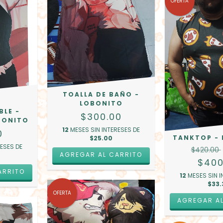
OFERTA
TOALLA DE BAÑO -
LOBONITO
BLE -
$300.00
BONITO
12
MESES SIN INTERESES DE
0
TANKTOP -
$25.00
RESES DE
$420.00
$400
ARRITO
12
MESES SIN I
$33.
OFERTA
AGREGAR A