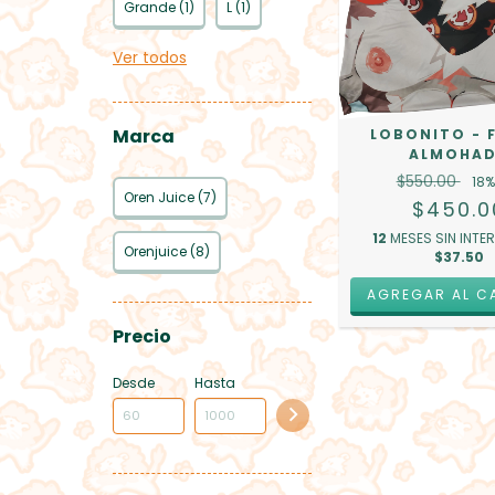
Grande (1)
L (1)
Ver todos
Marca
LOBONITO - 
ALMOHA
$550.00
18
%
Oren Juice (7)
$450.0
12
MESES SIN INTE
Orenjuice (8)
$37.50
Precio
Desde
Hasta