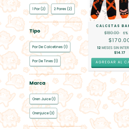
1 Par (2)
2 Pares (2)
CALCETAS BA
Tipo
$180.00
6
%
$170.0
Par De Calcetines (1)
12
MESES SIN INTE
$14.17
Par De Tines (1)
AGREGAR AL C
Marca
Oren Juice (1)
Orenjuice (3)