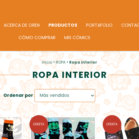
ACERCA DE OREN
PRODUCTOS
PORTAFOLIO
CONTA
CÓMO COMPRAR
MIS CÓMICS
Inicio
>
ROPA
>
Ropa interior
ROPA INTERIOR
Ordenar por
OFERTA
OFERTA