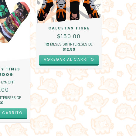
CALCETAS TIGRE
$150.00
12
MESES SIN INTERESES DE
$12.50
 Y TINES
RDOG
17
% OFF
.00
NTERESES DE
50
L CARRITO