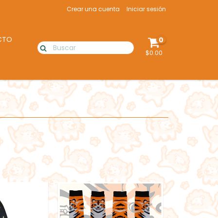
Crear una cuenta
Iniciar sesión
CTO
0
$0.00