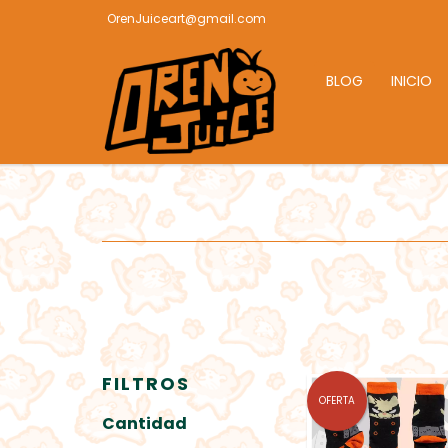
OrenJuiceart@gmail.com
BLOG
INICIO
FILTROS
OFERTA
Cantidad