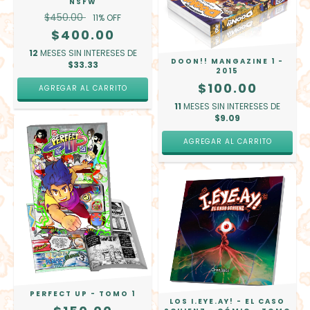
NSFW
$450.00
11
% OFF
$400.00
12
MESES SIN INTERESES DE
DOON!! MANGAZINE 1 -
$33.33
2015
$100.00
11
MESES SIN INTERESES DE
$9.09
PERFECT UP - TOMO 1
LOS I.EYE.AY! - EL CASO