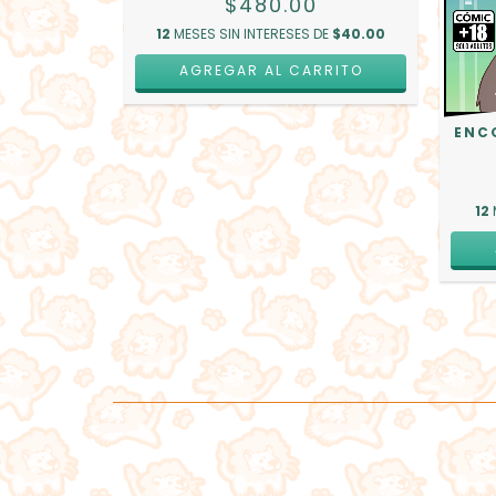
$480.00
- ARTBOOK
12
MESES SIN INTERESES DE
$40.00
OFF
AGREGAR AL CARRITO
0
 DE
$20.83
ENC
12