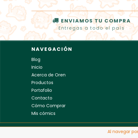
ENVIAMOS TU COMPRA
Entregas a todo el país
NAVEGACIÓN
Blog
Inicio
Acerca de Oren
Productos
Portafolio
Contacto
Cómo Comprar
Mis cómics
Copyright OrenJuiceArt - 2026. Todos los derech
Al navegar por