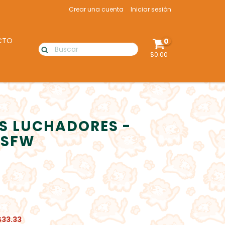
Crear una cuenta
Iniciar sesión
CTO
0
$0.00
S LUCHADORES -
NSFW
$33.33