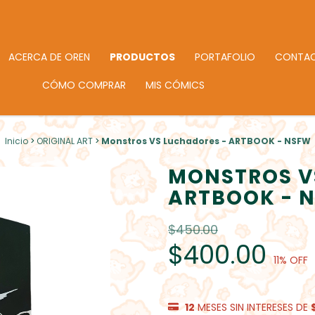
ACERCA DE OREN
PRODUCTOS
PORTAFOLIO
CONTA
CÓMO COMPRAR
MIS CÓMICS
Inicio
>
ORIGINAL ART
>
Monstros VS Luchadores - ARTBOOK - NSFW
MONSTROS V
ARTBOOK - 
$450.00
$400.00
11
% OFF
12
MESES SIN INTERESES DE