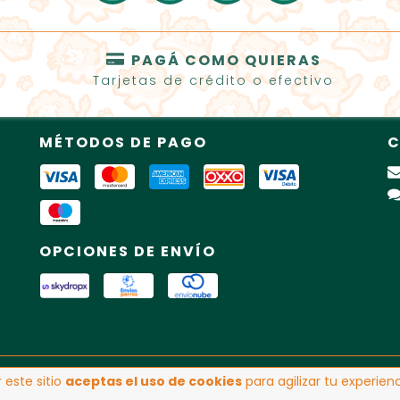
PAGÁ COMO QUIERAS
Tarjetas de crédito o efectivo
MÉTODOS DE PAGO
C
OPCIONES DE ENVÍO
os reservados.
 este sitio
aceptas el uso de cookies
para agilizar tu experie