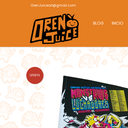
OrenJuiceart@gmail.com
BLOG
INICIO
OFERTA