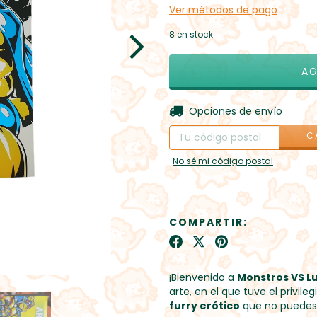
Ver métodos de pago
8
en stock
Entregas para el CP:
Opciones de envío
C
No sé mi código postal
COMPARTIR:
¡Bienvenido a
Monstros VS L
arte, en el que tuve el privile
furry erótico
que no puedes 