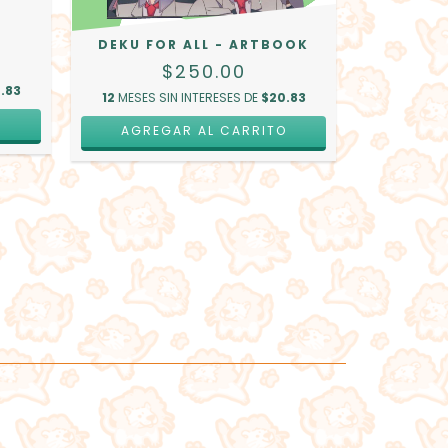
POLOS OP
DEKU FOR ALL - ARTBOOK
$
$250.00
.83
12
MESES SIN INTERESES DE
$20.83
12
MESES S
O