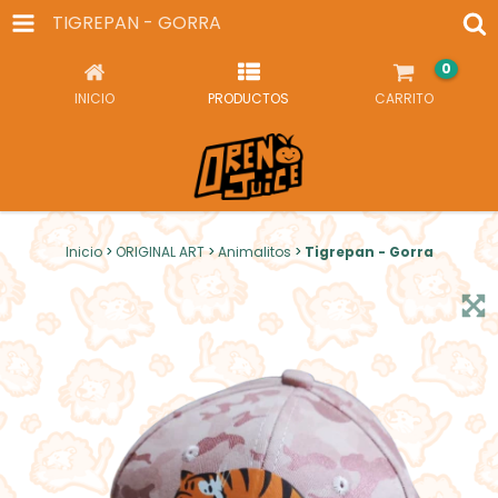
TIGREPAN - GORRA
0
INICIO
PRODUCTOS
CARRITO
Inicio
>
ORIGINAL ART
>
Animalitos
>
Tigrepan - Gorra