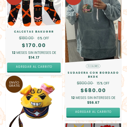
CALCETAS BAKUGRR
$180.00
6
% OFF
$170.00
12
MESES SIN INTERESES DE
$14.17
AGREGAR AL CARRITO
3 COLORES
SUDADERA CON BORDADO
BKDK
ENVÍO
$800.00
15
% OFF
GRATIS
$680.00
12
MESES SIN INTERESES DE
$56.67
AGREGAR AL CARRITO