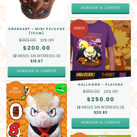
AGREGAR AL CARRITO
OFERTA
URARAARF - MINI PELUCHE
(12CM)
$300.00
33
% OFF
$200.00
12
MESES SIN INTERESES DE
$16.67
AGREGAR AL CARRITO
HALLOGRR - PLAYERA
SIN
$350.00
29
% OFF
STOCK
$250.00
12
MESES SIN INTERESES DE
$20.83
AGREGAR AL CARRITO