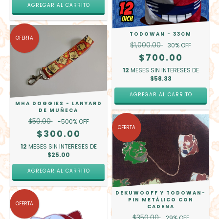
AGREGAR AL CARRITO
TODOWAN - 33CM
OFERTA
$1,000.00
30
% OFF
$700.00
12
MESES SIN INTERESES DE
$58.33
AGREGAR AL CARRITO
MHA DOGGIES - LANYARD
DE MUÑECA
$50.00
-500
% OFF
OFERTA
$300.00
12
MESES SIN INTERESES DE
$25.00
AGREGAR AL CARRITO
DEKUWOOFF Y TODOWAN-
PIN METÁLICO CON
OFERTA
CADENA
$350.00
29
% OFF